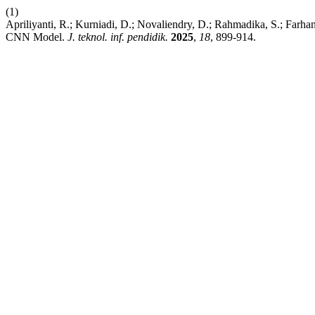
(1)
Apriliyanti, R.; Kurniadi, D.; Novaliendry, D.; Rahmadika, S.; Far
CNN Model.
J. teknol. inf. pendidik.
2025
,
18
, 899-914.