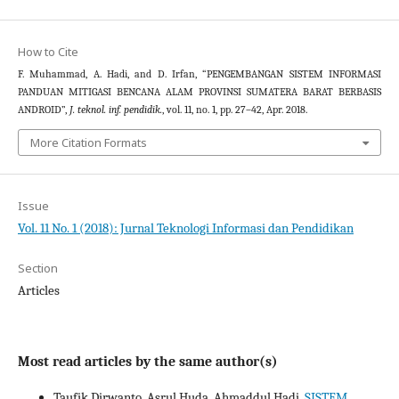
How to Cite
F. Muhammad, A. Hadi, and D. Irfan, “PENGEMBANGAN SISTEM INFORMASI
PANDUAN MITIGASI BENCANA ALAM PROVINSI SUMATERA BARAT BERBASIS
ANDROID”,
J. teknol. inf. pendidik.
, vol. 11, no. 1, pp. 27–42, Apr. 2018.
More Citation Formats
Issue
Vol. 11 No. 1 (2018): Jurnal Teknologi Informasi dan Pendidikan
Section
Articles
Most read articles by the same author(s)
Taufik Dirwanto, Asrul Huda, Ahmaddul Hadi,
SISTEM