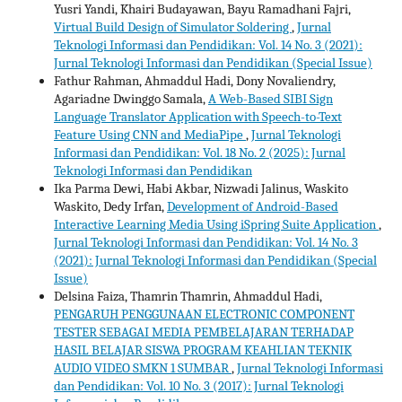
Yusri Yandi, Khairi Budayawan, Bayu Ramadhani Fajri,
Virtual Build Design of Simulator Soldering
,
Jurnal
Teknologi Informasi dan Pendidikan: Vol. 14 No. 3 (2021):
Jurnal Teknologi Informasi dan Pendidikan (Special Issue)
Fathur Rahman, Ahmaddul Hadi, Dony Novaliendry,
Agariadne Dwinggo Samala,
A Web-Based SIBI Sign
Language Translator Application with Speech-to-Text
Feature Using CNN and MediaPipe
,
Jurnal Teknologi
Informasi dan Pendidikan: Vol. 18 No. 2 (2025): Jurnal
Teknologi Informasi dan Pendidikan
Ika Parma Dewi, Habi Akbar, Nizwadi Jalinus, Waskito
Waskito, Dedy Irfan,
Development of Android-Based
Interactive Learning Media Using iSpring Suite Application
,
Jurnal Teknologi Informasi dan Pendidikan: Vol. 14 No. 3
(2021): Jurnal Teknologi Informasi dan Pendidikan (Special
Issue)
Delsina Faiza, Thamrin Thamrin, Ahmaddul Hadi,
PENGARUH PENGGUNAAN ELECTRONIC COMPONENT
TESTER SEBAGAI MEDIA PEMBELAJARAN TERHADAP
HASIL BELAJAR SISWA PROGRAM KEAHLIAN TEKNIK
AUDIO VIDEO SMKN 1 SUMBAR
,
Jurnal Teknologi Informasi
dan Pendidikan: Vol. 10 No. 3 (2017): Jurnal Teknologi