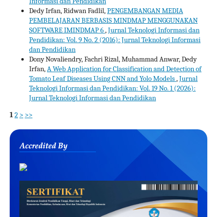
Informasi dan Pendidikan
Dedy Irfan, Ridwan Fadlil,
PENGEMBANGAN MEDIA
PEMBELAJARAN BERBASIS MINDMAP MENGGUNAKAN
SOFTWARE IMINDMAP 6
,
Jurnal Teknologi Informasi dan
Pendidikan: Vol. 9 No. 2 (2016): Jurnal Teknologi Informasi
dan Pendidikan
Dony Novaliendry, Fachri Rizal, Muhammad Anwar, Dedy
Irfan,
A Web Application for Classification and Detection of
Tomato Leaf Diseases Using CNN and Yolo Models
,
Jurnal
Teknologi Informasi dan Pendidikan: Vol. 19 No. 1 (2026):
Jurnal Teknologi Informasi dan Pendidikan
1
2
>
>>