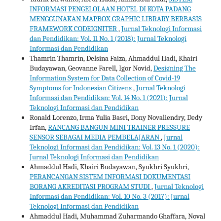
INFORMASI PENGELOLAAN HOTEL DI KOTA PADANG
MENGGUNAKAN MAPBOX GRAPHIC LIBRARY BERBASIS
FRAMEWORK CODEIGNITER
,
Jurnal Teknologi Informasi
dan Pendidikan: Vol. 11 No. 1 (2018): Jurnal Teknologi
Informasi dan Pendidikan
Thamrin Thamrin, Delsina Faiza, Ahmaddul Hadi, Khairi
Budayawan, Geovanne Farell, Igor Novid,
Designing The
Information System for Data Collection of Covid-19
Symptoms for Indonesian Citizens
,
Jurnal Teknologi
Informasi dan Pendidikan: Vol. 14 No. 1 (2021): Jurnal
Teknologi Informasi dan Pendidikan
Ronald Lorenzo, Irma Yulia Basri, Dony Novaliendry, Dedy
Irfan,
RANCANG BANGUN MINI TRAINER PRESSURE
SENSOR SEBAGAI MEDIA PEMBELAJARAN
,
Jurnal
Teknologi Informasi dan Pendidikan: Vol. 13 No. 1 (2020):
Jurnal Teknologi Informasi dan Pendidikan
Ahmaddul Hadi, Khairi Budayawan, Syukhri Syukhri,
PERANCANGAN SISTEM INFORMASI DOKUMENTASI
BORANG AKREDITASI PROGRAM STUDI
,
Jurnal Teknologi
Informasi dan Pendidikan: Vol. 10 No. 3 (2017): Jurnal
Teknologi Informasi dan Pendidikan
Ahmaddul Hadi, Muhammad Zuharmando Ghaffara, Noval